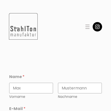
Zum
Inhalt
springen
Inst
Name
*
Vorname
Nachname
E-Mail
*